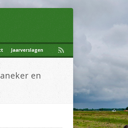
ct
Jaarverslagen
raneker en