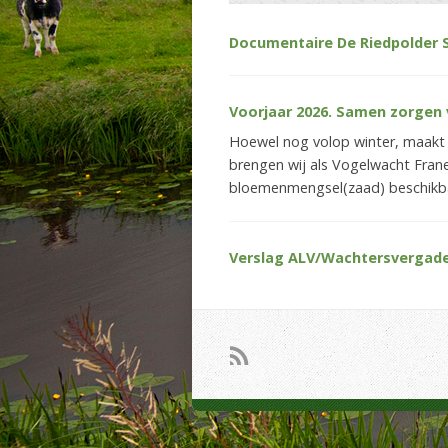
Documentaire De Riedpolder 
Voorjaar 2026. Samen zorgen v
Hoewel nog volop winter, maakt d
brengen wij als Vogelwacht Franek
bloemenmengsel(zaad) beschikbaar
Verslag ALV/Wachtersvergade